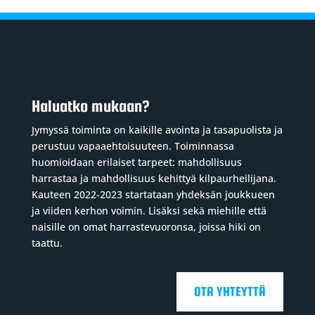
Haluatko mukaan?
Jymyssä toiminta on kaikille avointa ja tasapuolista ja
perustuu vapaaehtoisuuteen. Toiminnassa
huomioidaan erilaiset tarpeet: mahdollisuus
harrastaa ja mahdollisuus kehittyä kilpaurheilijana.
Kauteen 2022-2023 startataan yhdeksän joukkueen
ja viiden kerhon voimin. Lisäksi sekä miehille että
naisille on omat harrastevuoronsa, joissa hiki on
taattu.
OTA YHTEYTTÄ