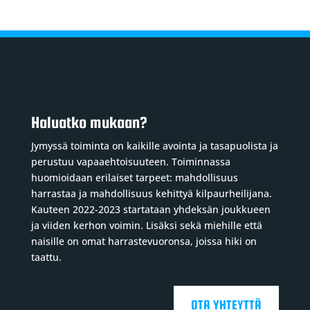
Haluatko mukaan?
Jymyssä toiminta on kaikille avointa ja tasapuolista ja
perustuu vapaaehtoisuuteen. Toiminnassa
huomioidaan erilaiset tarpeet: mahdollisuus
harrastaa ja mahdollisuus kehittyä kilpaurheilijana.
Kauteen 2022-2023 startataan yhdeksän joukkueen
ja viiden kerhon voimin. Lisäksi sekä miehille että
naisille on omat harrastevuoronsa, joissa hiki on
taattu.
OTA YHTEYTTÄ