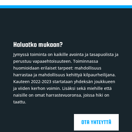
Haluatko mukaan?
Jymyssä toiminta on kaikille avointa ja tasapuolista ja
perustuu vapaaehtoisuuteen. Toiminnassa
huomioidaan erilaiset tarpeet: mahdollisuus
harrastaa ja mahdollisuus kehittyä kilpaurheilijana.
Kauteen 2022-2023 startataan yhdeksän joukkueen
ja viiden kerhon voimin. Lisäksi sekä miehille että
naisille on omat harrastevuoronsa, joissa hiki on
taattu.
OTA YHTEYTTÄ