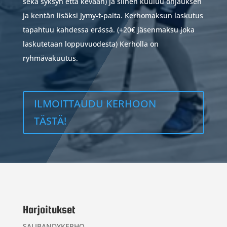
sekä syksyn että kevään) ja siihen kuuluu ohjauksen
ja kentän lisäksi Jymy-t-paita. Kerhomaksun laskutus
tapahtuu kahdessa erässä. (+20€ jäsenmaksu joka
laskutetaan loppuvuodesta) Kerholla on
ryhmävakuutus.
ILMOITTAUDU KERHOON
TÄSTÄ!
Harjoitukset
SALIBANDYKERHO