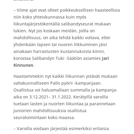
– Viime ajat ovat olleet poikkeuksellisen haasteellisia
niin koko yhteiskunnassa kuin myös
liikuntajärjestökentällä salibandyseurat mukaan
lukien. Nyt jos koskaan meidän, joilla on
mahdollisuus, on aika tehdä kaikki voitava, ettei
yhdenkään lapsen tai nuoren liikkuminen jäisi
ainakaan harrastusten kustannuksista kiinni,
korostaa Salibandyn Tuki -Säätiön asiamies
Jari
Kinnunen
.
Haastammekin nyt kaikki liikunnan ystävät mukaan
valtakunnalliseen Pallo pyörii -kampanjaan.
Osallistua voi haluamallaan summalla ja kampanja-
aika on 3.12.2021– 31.1.2022. Kerätyillä varoilla
tuetaan lasten ja nuorten liikuntaa ja parannetaan
juniorien mahdollisuuksia osallistua
seuratoimintaan koko maassa.
– Varoilla voidaan järjestää esimerkiksi erilaisia