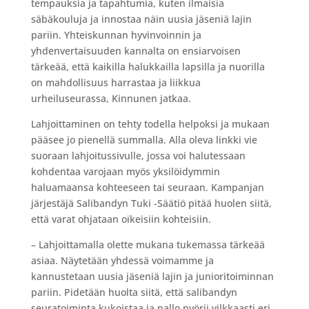
tempauksia ja tapahtumia, kuten ilmaisia
säbäkouluja ja innostaa näin uusia jäseniä lajin
pariin. Yhteiskunnan hyvinvoinnin ja
yhdenvertaisuuden kannalta on ensiarvoisen
tärkeää, että kaikilla halukkailla lapsilla ja nuorilla
on mahdollisuus harrastaa ja liikkua
urheiluseurassa, Kinnunen jatkaa.
Lahjoittaminen on tehty todella helpoksi ja mukaan
pääsee jo pienellä summalla. Alla oleva linkki vie
suoraan lahjoitussivulle, jossa voi halutessaan
kohdentaa varojaan myös yksilöidymmin
haluamaansa kohteeseen tai seuraan. Kampanjan
järjestäjä Salibandyn Tuki -Säätiö pitää huolen siitä,
että varat ohjataan oikeisiin kohteisiin.
– Lahjoittamalla olette mukana tukemassa tärkeää
asiaa. Näytetään yhdessä voimamme ja
kannustetaan uusia jäseniä lajin ja junioritoiminnan
pariin. Pidetään huolta siitä, että salibandyn
seuratoiminta kukoistaa ja pallo pyörii vilkkaasti eri