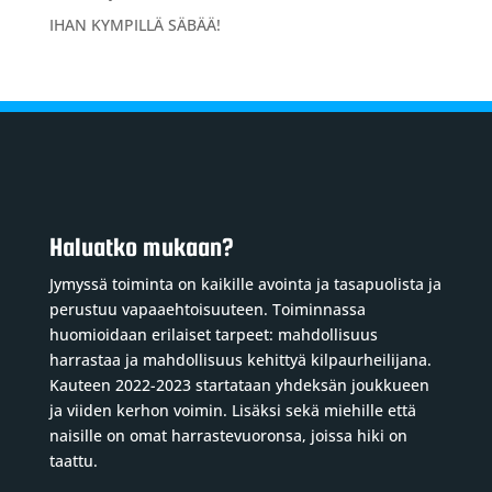
IHAN KYMPILLÄ SÄBÄÄ!
Haluatko mukaan?
Jymyssä toiminta on kaikille avointa ja tasapuolista ja
perustuu vapaaehtoisuuteen. Toiminnassa
huomioidaan erilaiset tarpeet: mahdollisuus
harrastaa ja mahdollisuus kehittyä kilpaurheilijana.
Kauteen 2022-2023 startataan yhdeksän joukkueen
ja viiden kerhon voimin. Lisäksi sekä miehille että
naisille on omat harrastevuoronsa, joissa hiki on
taattu.