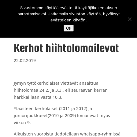
Sivustomme käyttää evästeitä käyttäjäkokemuksen
parantamiseksi. Jatkamalla sivuston käyttöä, hyväksyt
evästeiden käytön.
Ok
Kerhot hiihtolomailevat
22.02.2019
Jymyn tyttökerholaiset viettävät ansaittua
hiihtolomaa 24.2. ja 3.3., eli seuraavan kerran
harkkaillaan vasta 10.3.
Yläasteen kerholaiset (2011 ja 2012) ja
juniorijoukkueet(2010 ja 2009) lomailevat myös
viikon 9.
Aikuisten vuoroista tiedotellaan whatsapp-ryhmissä