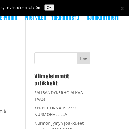
ksyt evästeiden käytön.
Ok
TERYHMÄ
PASI VILÉN – TUKIRAHASTO
AJANKOHTAISTA
Viimeisimmät
artikkelit
SALIBANDYKERHO ALKAA
TAAS!
KERHOTURNAUS 22.9
hmiä
NURMOHALLILLA
Nurmon Jymyn joukkueet