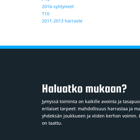
2016-syntyneet
T10
2011-2013 harraste
Haluatko mukaan?
Jymyssä toiminta on kaikille avointa ja tasap
erilaiset tarpeet: mahdollisuus harrastaa ja m
yhdeksän joukkueen ja viiden kerhon voimin. Li
on taattu.