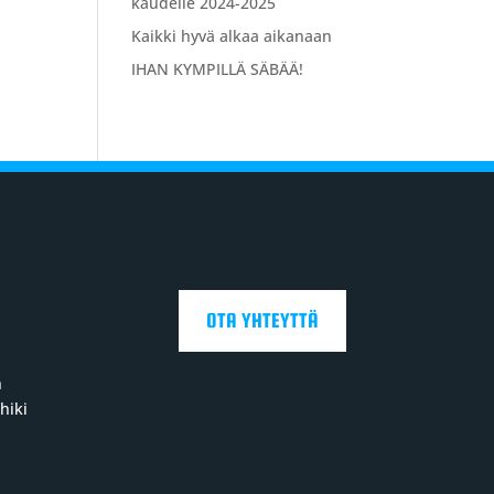
kaudelle 2024-2025
Kaikki hyvä alkaa aikanaan
IHAN KYMPILLÄ SÄBÄÄ!
OTA YHTEYTTÄ
n
hiki