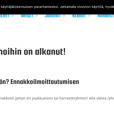
 käyttäjäkokemuksen parantamiseksi. Jatkamalla sivuston käyttöä, hyvä
IEHET
NAISET
JUNIORIT
KERHOT
HARRAS
hoihin on alkanut!
vän? Ennakkoilmoittautumisen
akkoon Jymyn eri joukkueisiin tai harrasteryhmiin! Alla olevia ry