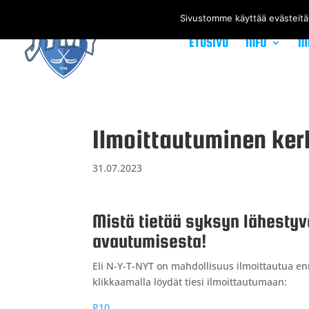
Sivustomme käyttää evästeitä
ETUSIVU
INFO
M
Ilmoittautuminen ker
31.07.2023
Mistä tietää syksyn lähesty
avautumisesta!
Eli N-Y-T-NYT on mahdollisuus ilmoittautua enn
klikkaamalla löydät tiesi ilmoittautumaan:
P10