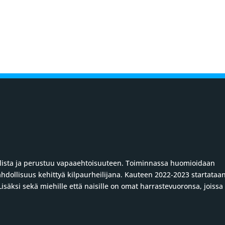
uolista ja perustuu vapaaehtoisuuteen. Toiminnassa huomioidaan
ahdollisuus kehittyä kilpaurheilijana. Kauteen 2022-2023 startataa
säksi sekä miehille että naisille on omat harrastevuoronsa, joissa 